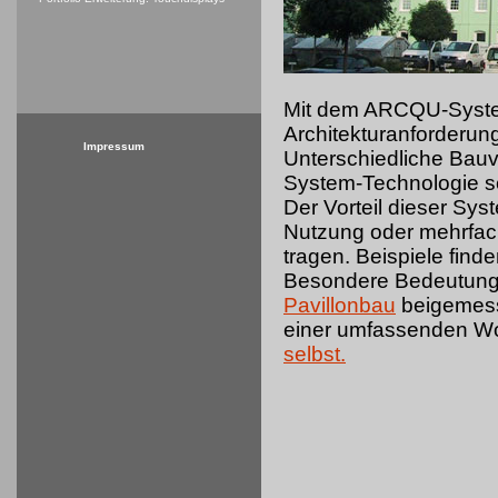
Mit dem ARCQU-System
Architekturanforderun
Impressum
Unterschiedliche Bau
System-Technologie s
Der Vorteil dieser Sy
Nutzung oder mehrfa
tragen. Beispiele find
Besondere Bedeutung 
Pavillonbau
beigemesse
einer umfassenden Wo
selbst.