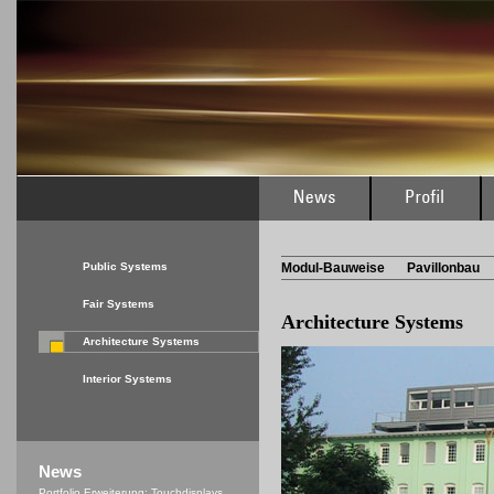
Public Systems
Modul-Bauweise
Pavillonbau
Fair Systems
Architecture
Systems
Architecture Systems
Interior Systems
News
Portfolio Erweiterung: Touchdisplays