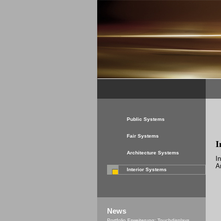
Public Systems
Fair Systems
I
Architecture Systems
I
A
Interior Systems
News
Portfolio Erweiterung: Touchdisplays