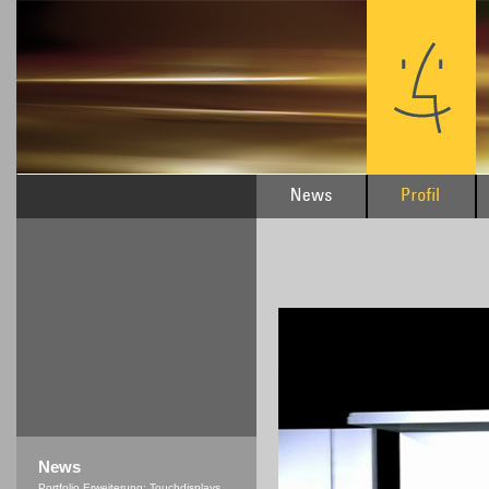
News
Portfolio Erweiterung: Touchdisplays