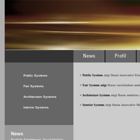
< Public Systems
zeigt Ihnen innovative Pr
Public Systems
< Fair Systems
zeigt
Ihnen verschiedene mob
Fair Systems
< Architecture Systems
zeigt Ihnen moderne A
Architecture Systems
< Interior Systems
zeigt Ihnen innovative M
Interior Systems
News
Portfolio Erweiterung: Touchdisplays