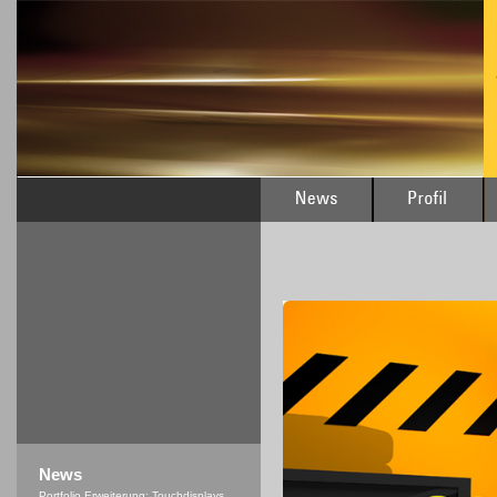
News
Portfolio Erweiterung: Touchdisplays